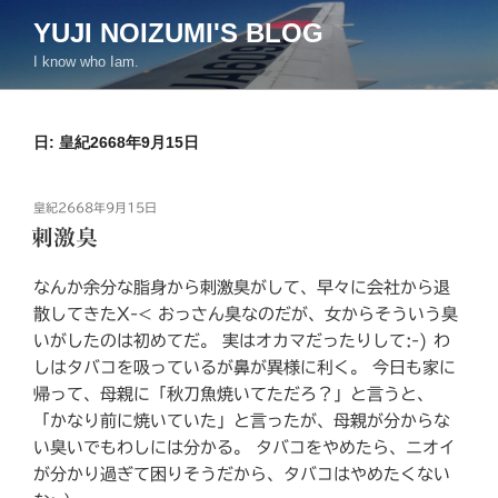
コ
YUJI NOIZUMI'S BLOG
ン
I know who Iam.
テ
ン
ツ
日:
皇紀2668年9月15日
へ
ス
キ
投
皇紀2668年9月15日
ッ
稿
刺激臭
日:
プ
なんか余分な脂身から刺激臭がして、早々に会社から退
散してきたX-< おっさん臭なのだが、女からそういう臭
いがしたのは初めてだ。 実はオカマだったりして:-) わ
しはタバコを吸っているが鼻が異様に利く。 今日も家に
帰って、母親に「秋刀魚焼いてただろ？」と言うと、
「かなり前に焼いていた」と言ったが、母親が分からな
い臭いでもわしには分かる。 タバコをやめたら、ニオイ
が分かり過ぎて困りそうだから、タバコはやめたくない