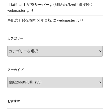
【fail2ban】VPSサーバーより狙われる光回線接続
に
webmaster
より
皇紀弐阡陸陌捌拾陸年奉祝
に
webmaster
より
カテゴリー
カ
テ
ゴ
リ
アーカイブ
ー
ア
ー
カ
イ
おすすめ
ブ