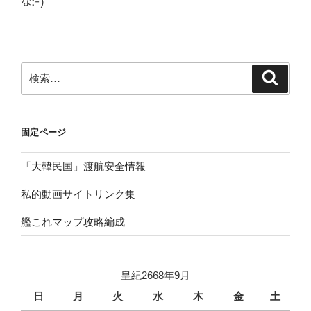
な:-)
検
検
索
索:
固定ページ
「大韓民国」渡航安全情報
私的動画サイトリンク集
艦これマップ攻略編成
皇紀2668年9月
日
月
火
水
木
金
土