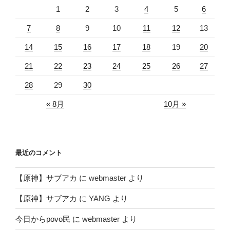
1
2
3
4
5
6
7
8
9
10
11
12
13
14
15
16
17
18
19
20
21
22
23
24
25
26
27
28
29
30
« 8月
10月 »
最近のコメント
【原神】サブアカ
に
webmaster
より
【原神】サブアカ
に
YANG
より
今日からpovo民
に
webmaster
より