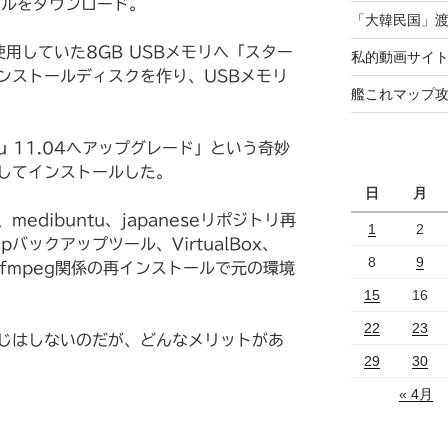
ァイルをダウンロード。
「大韓民国」
用していた8GB USBメモリへ「スター
私的動画サイ
ンストールディスクを作り、USBメモリ
艦これマップ
ntu 11.04へアップグレード」という奇妙
してインストールした。
日
月
edibuntu、japaneseリポジトリ再
1
2
Dupバックアップツール、VirtualBox、
8
9
all、ffmpeg関係の再インストールで元の環境
15
16
22
23
じはしないのだが、どんなメリットがあ
29
30
« 4月