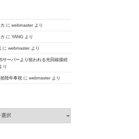
アカ
に
webmaster
より
アカ
に
YANG
より
民
に
webmaster
より
n】VPSサーバーより狙われる光回線接続
より
捌拾陸年奉祝
に
webmaster
より