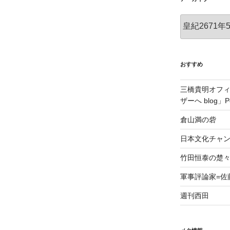
ア
ー
カ
イ
ブ
おすすめ
三橋貴明オフ
ザーへ blog」Po
倉山満の砦
日本文化チャ
竹田恒泰の楚
軍事評論家=佐
週刊西田