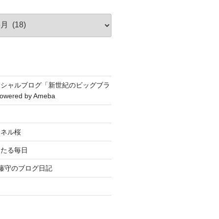
ィシャルブログ「新世紀のビッグブラ
wered by Ameba
ンネル桜
々たる毎日
藤守のブログ日記