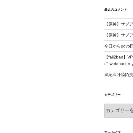
最近のコメント
【原神】サブ
【原神】サブ
今日からpovo
【fail2ba
に
webmaster
皇紀弐阡陸陌
カテゴリー
カ
テ
ゴ
リ
ー
アーカイブ