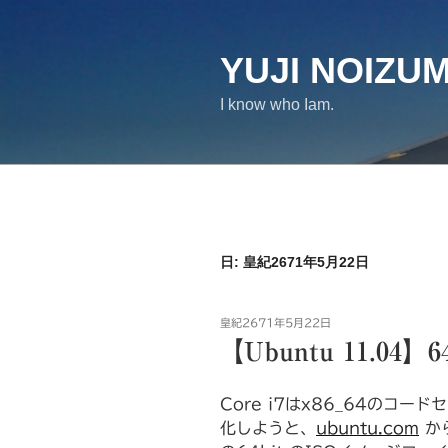
コ
ン
テ
YUJI NOIZUM
ン
I know who Iam.
ツ
へ
ス
キ
ッ
プ
日:
皇紀2671年5月22日
投
皇紀2671年5月22日
稿
【Ubuntu 11.04】6
日:
Core i7はx86_64のコー
化しようと、
ubuntu.com
から