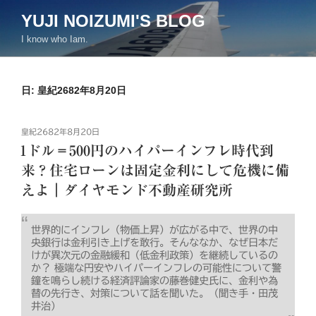
コ
YUJI NOIZUMI'S BLOG
ン
I know who Iam.
テ
ン
ツ
日:
皇紀2682年8月20日
へ
ス
キ
投
皇紀2682年8月20日
ッ
稿
1ドル＝500円のハイパーインフレ時代到
日:
プ
来？住宅ローンは固定金利にして危機に備
えよ｜ダイヤモンド不動産研究所
世界的にインフレ（物価上昇）が広がる中で、世界の中
央銀行は金利引き上げを敢行。そんななか、なぜ日本だ
けが異次元の金融緩和（低金利政策）を継続しているの
か？ 極端な円安やハイパーインフレの可能性について警
鐘を鳴らし続ける経済評論家の藤巻健史氏に、金利や為
替の先行き、対策について話を聞いた。（聞き手・田茂
井治）