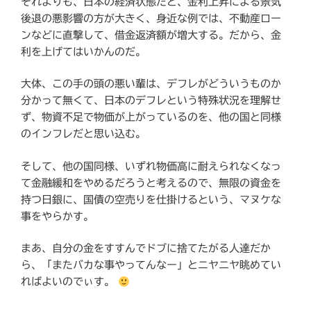
それよりも、日本の経済状態だと、金利上昇による景気
後退の悪影響の方が大きく、身近な例では、不動産ロー
ンなどに直撃して、借金返済額が増大する。だから、金
利を上げてはいかんのだ。
大体、この手の頭の悪い輩は、デフレがどういうものか
分かって無くて、日本のデフレという特殊状況を理解せ
ず、物資不足で物価が上がっているのを、他の国と同様
のインフレだと思い込む。
そして、他の国同様、いずれ物価高に耐えられなくなっ
て金融緩和をやめるだろうと考えるので、無限の資金を
持つ日銀に、国債の空売りを仕掛けるという、マヌケな
事をやらかす。
まあ、自分の金をすすんでドブに捨てたがる人達だか
ら、「またバカな事やってんなー」とニヤニヤ眺めてい
ればよいのでぃす。