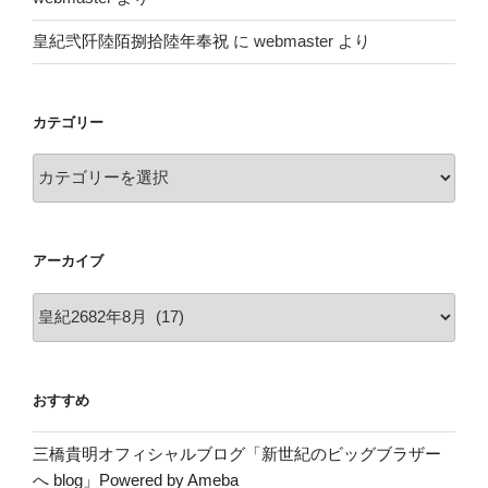
皇紀弐阡陸陌捌拾陸年奉祝
に
webmaster
より
カテゴリー
カ
テ
ゴ
リ
アーカイブ
ー
ア
ー
カ
イ
おすすめ
ブ
三橋貴明オフィシャルブログ「新世紀のビッグブラザー
へ blog」Powered by Ameba