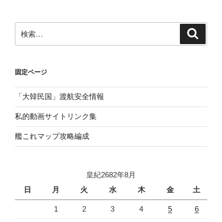
検
検
索
索:
固定ページ
「大韓民国」渡航安全情報
私的動画サイトリンク集
艦これマップ攻略編成
皇紀2682年8月
日
月
火
水
木
金
土
1
2
3
4
5
6