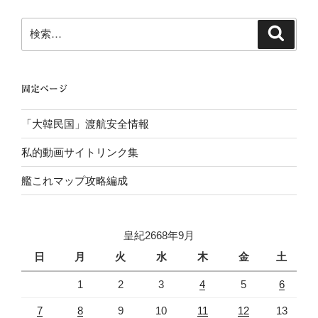
ョ
ン
検
検
索
索:
固定ページ
「大韓民国」渡航安全情報
私的動画サイトリンク集
艦これマップ攻略編成
皇紀2668年9月
日
月
火
水
木
金
土
1
2
3
4
5
6
7
8
9
10
11
12
13