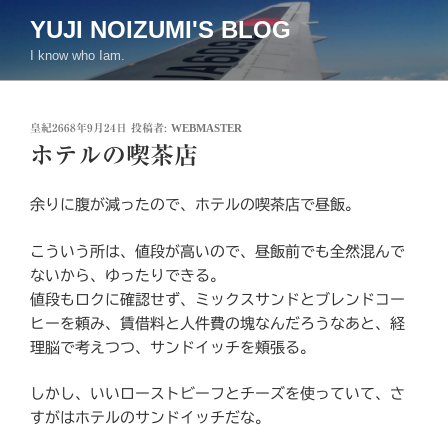
コ
YUJI NOIZUMI'S BLOG
ン
I know who Iam.
テ
ン
ツ
投
皇紀2668年9月24日
投稿者:
WEBMASTER
へ
稿
ホテルの喫茶店
ス
日:
キ
ッ
余りに腹が減ったので、ホテルの喫茶店で昼飯。
プ
こういう所は、値段が高いので、昼飯前でも全然混んで
ないから、ゆったりできる。
値段もロクに確認せず、ミックスサンドとブレンドコー
ヒーを頼み、賃借料と人件費の塊なんだろうなあと、経
理脳で考えつつ、サンドイッチを頬張る。
しかし、いいローストビーフとチーズを使っていて、さ
すがはホテルのサンドイッチだな。