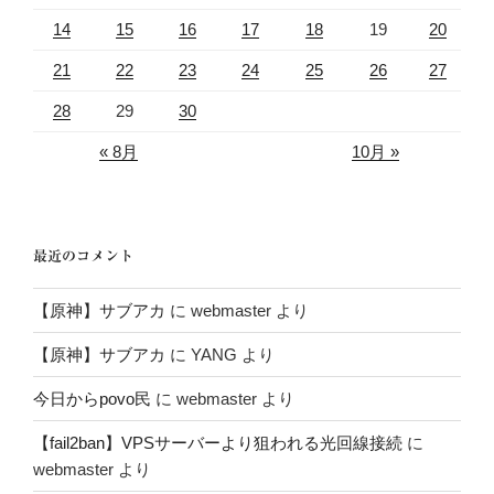
14
15
16
17
18
19
20
21
22
23
24
25
26
27
28
29
30
« 8月
10月 »
最近のコメント
【原神】サブアカ
に
webmaster
より
【原神】サブアカ
に
YANG
より
今日からpovo民
に
webmaster
より
【fail2ban】VPSサーバーより狙われる光回線接続
に
webmaster
より