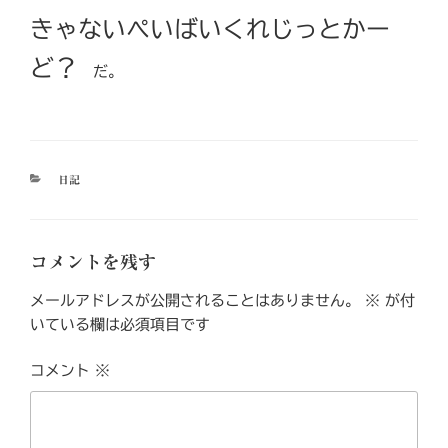
きゃないぺいばいくれじっとかー
ど？
だ。
カ
日記
テ
ゴ
リ
ー
コメントを残す
メールアドレスが公開されることはありません。
※
が付
いている欄は必須項目です
コメント
※