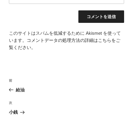
このサイトはスパムを低減するために Akismet を使って
います。
コメントデータの処理方法の詳細はこちらをご
覧ください
。
投
前
前
稿
の
給油
ナ
投
ビ
稿
次
次
ゲ
の
小銭
投
ー
稿
シ