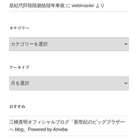
皇紀弐阡陸陌捌拾陸年奉祝
に
webmaster
より
カテゴリー
カ
テ
ゴ
リ
アーカイブ
ー
ア
ー
カ
イ
おすすめ
ブ
三橋貴明オフィシャルブログ「新世紀のビッグブラザー
へ blog」Powered by Ameba