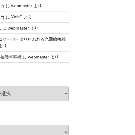
アカ
に
webmaster
より
アカ
に
YANG
より
民
に
webmaster
より
n】VPSサーバーより狙われる光回線接続
より
捌拾陸年奉祝
に
webmaster
より