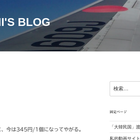
I'S BLOG
検
索:
固定ページ
「大韓民国」
に、今は345円/1個になってやがる。
私的動画サイ