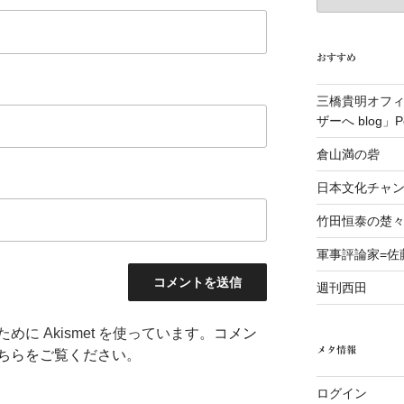
カ
イ
ブ
おすすめ
三橋貴明オフ
ザーへ blog」Po
倉山満の砦
日本文化チャ
竹田恒泰の楚
軍事評論家=佐
週刊西田
に Akismet を使っています。
コメン
メタ情報
ちらをご覧ください
。
ログイン