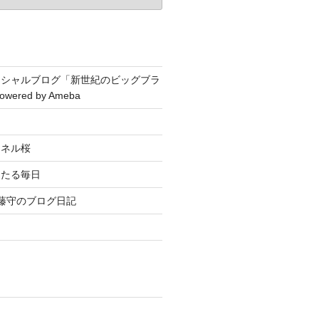
ィシャルブログ「新世紀のビッグブラ
wered by Ameba
ンネル桜
々たる毎日
藤守のブログ日記