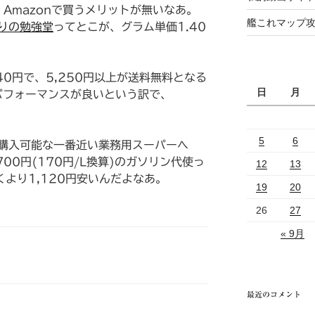
、Amazonで買うメリットが無いなあ。
艦これマップ
りの勉強堂
ってとこが、グラム単価1.40
40円で、5,250円以上が送料無料となる
日
月
パフォーマンスが良いという訳で、
5
6
購入可能な一番近い業務用スーパーへ
700円(170円/L換算)のガソリン代使っ
12
13
くより1,120円安いんだよなあ。
19
20
26
27
« 9月
最近のコメント