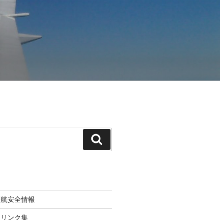
検
索
渡航安全情報
トリンク集