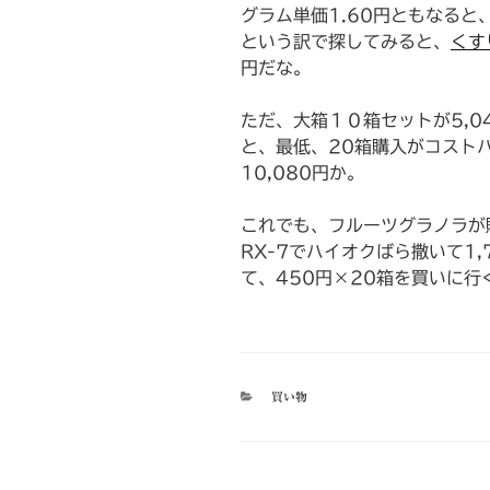
グラム単価1.60円ともなると
という訳で探してみると、
くす
円だな。
ただ、大箱１０箱セットが5,0
と、最低、20箱購入がコスト
10,080円か。
これでも、フルーツグラノラが
RX-7でハイオクばら撒いて1,
て、450円×20箱を買いに行
カ
買い物
テ
ゴ
リ
ー