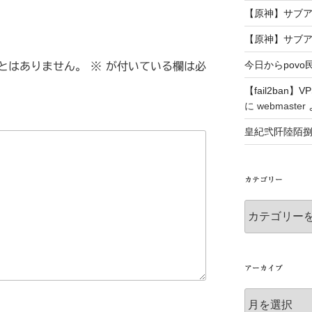
【原神】サブ
【原神】サブ
今日からpovo
とはありません。
※
が付いている欄は必
【fail2ba
に
webmaster
皇紀弐阡陸陌
カテゴリー
カ
テ
ゴ
リ
ー
アーカイブ
ア
ー