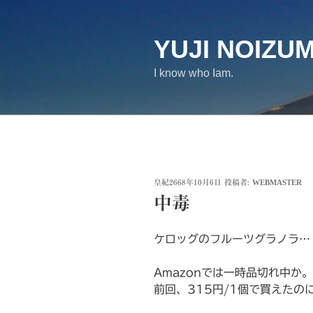
コ
ン
テ
YUJI NOIZUM
ン
I know who Iam.
ツ
へ
ス
キ
ッ
プ
投
皇紀2668年10月6日
投稿者:
WEBMASTER
稿
中毒
日:
ケロッグのフルーツグラノラ…
Amazonでは一時品切れ中か。
前回、315円/1個で買えたの