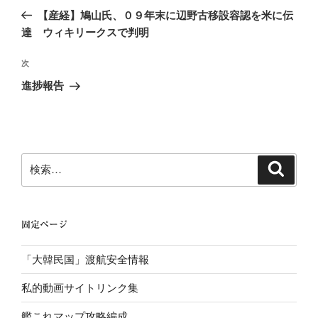
稿
の
【産経】鳩山氏、０９年末に辺野古移設容認を米に伝
ナ
投
達 ウィキリークスで判明
ビ
稿
ゲ
次
次
の
ー
進捗報告
投
シ
稿
ョ
ン
検
検
索
索:
固定ページ
「大韓民国」渡航安全情報
私的動画サイトリンク集
艦これマップ攻略編成