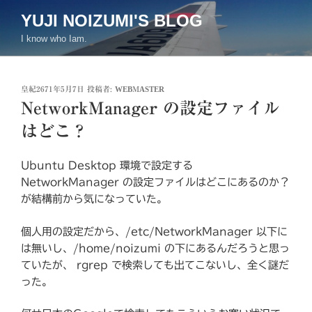
コ
YUJI NOIZUMI'S BLOG
ン
I know who Iam.
テ
ン
ツ
投
皇紀2671年5月7日
投稿者:
WEBMASTER
へ
稿
NetworkManager の設定ファイル
ス
日:
キ
はどこ？
ッ
プ
Ubuntu Desktop 環境で設定する
NetworkManager の設定ファイルはどこにあるのか？
が結構前から気になっていた。
個人用の設定だから、/etc/NetworkManager 以下に
は無いし、/home/noizumi の下にあるんだろうと思っ
ていたが、 rgrep で検索しても出てこないし、全く謎だ
った。