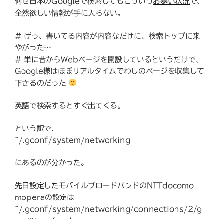
何せ日本のGoogleで検索してもこういう
お寒い状況
で、
全然欲しい情報が手に入らない。
# げっ、書いてる内容が内容なだけに、検索トップに来
やがった…
# 単に昔からWebページを開設しているというだけで、
Google様はほぼリアルタイムでわしのページを収集して
下さるのだった
英語で検索すると
すぐ出てくる
。
という訳で、
~/.gconf/system/networking
にあるのが分かった。
先日設定した
モバイルブロードバンドのNTTdocomo
moperaの設定は
~/.gconf/system/networking/connections/2/g