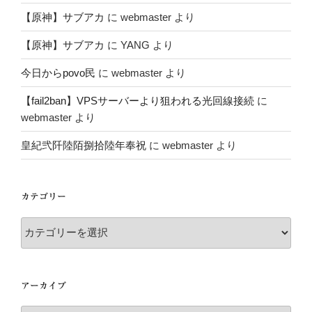
【原神】サブアカ
に
webmaster
より
【原神】サブアカ
に
YANG
より
今日からpovo民
に
webmaster
より
【fail2ban】VPSサーバーより狙われる光回線接続
に
webmaster
より
皇紀弐阡陸陌捌拾陸年奉祝
に
webmaster
より
カテゴリー
カ
テ
ゴ
リ
アーカイブ
ー