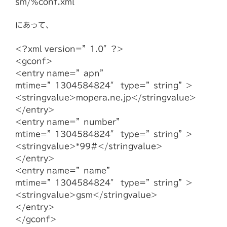
sm/%conf.xml
にあって、
<?xml version=”1.0″?>
<gconf>
<entry name=”apn”
mtime=”1304584824″ type=”string”>
<stringvalue>mopera.ne.jp</stringvalue>
</entry>
<entry name=”number”
mtime=”1304584824″ type=”string”>
<stringvalue>*99#</stringvalue>
</entry>
<entry name=”name”
mtime=”1304584824″ type=”string”>
<stringvalue>gsm</stringvalue>
</entry>
</gconf>