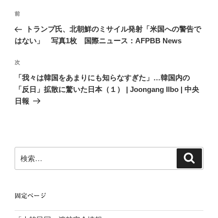
投
前
前
稿
の
トランプ氏、北朝鮮のミサイル発射「米国への警告で
ナ
投
はない」 写真1枚 国際ニュース：AFPBB News
ビ
稿
ゲ
次
次
の
ー
「我々は韓国をあまりにも知らなすぎた」…韓国内の
投
「反日」拡散に驚いた日本（１） | Joongang Ilbo | 中央
シ
稿
日報
ョ
ン
検
検
索
索:
固定ページ