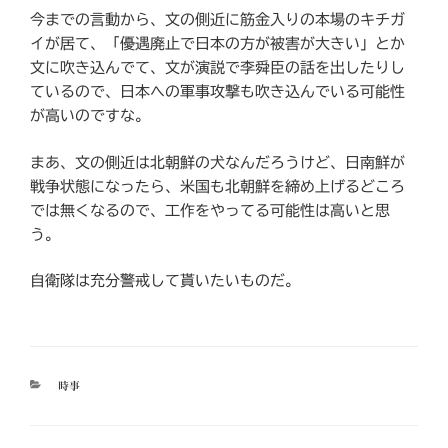
今までの言動から、文の側近に筋金入りの本場のキチガ
イが居て、「優遇廃止で日本の方が被害が大きい」とか
文に吹き込んでて、文が演説で李舜臣の話を出したりし
ているので、日本への軍事攻撃も吹き込んでいる可能性
が高いのですな。
まあ、文の側近は北朝鮮の犬なんだろうけど、日南鮮が
戦争状態になったら、米国も北朝鮮を締め上げるどころ
では無くなるので、工作をやってる可能性は高いと思
う。
自衛隊は充分警戒して貰いたいものだ。
カ
時事
テ
ゴ
リ