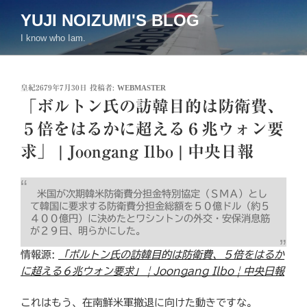
コ
YUJI NOIZUMI'S BLOG
ン
I know who Iam.
テ
ン
ツ
投
皇紀2679年7月30日
投稿者:
WEBMASTER
へ
稿
「ボルトン氏の訪韓目的は防衛費、
ス
日:
キ
５倍をはるかに超える６兆ウォン要
ッ
求」 | Joongang Ilbo | 中央日報
プ
米国が次期韓米防衛費分担金特別協定（ＳＭＡ）とし
て韓国に要求する防衛費分担金総額を５０億ドル（約５
４００億円）に決めたとワシントンの外交・安保消息筋
が２９日、明らかにした。
情報源:
「ボルトン氏の訪韓目的は防衛費、５倍をはるか
に超える６兆ウォン要求」 | Joongang Ilbo | 中央日報
これはもう、在南鮮米軍撤退に向けた動きですな。