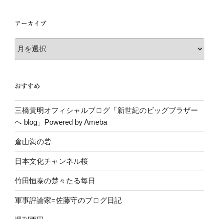
ゴ
リ
アーカイブ
ー
ア
ー
カ
イ
おすすめ
ブ
三橋貴明オフィシャルブログ「新世紀のビッグブラザー
へ blog」Powered by Ameba
倉山満の砦
日本文化チャンネル桜
竹田恒泰の楚々たる毎日
軍事評論家=佐藤守のブログ日記