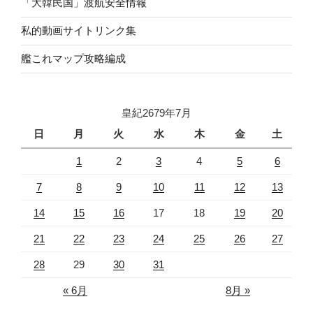
「大韓民国」渡航安全情報
私的動画サイトリンク集
艦これマップ攻略編成
皇紀2679年7月
日
月
火
水
木
金
土
1
2
3
4
5
6
7
8
9
10
11
12
13
14
15
16
17
18
19
20
21
22
23
24
25
26
27
28
29
30
31
« 6月
8月 »