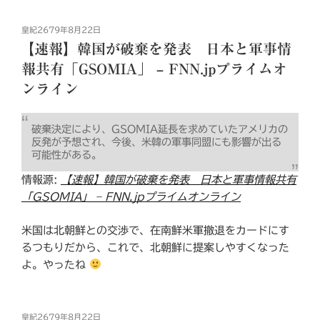
投
皇紀2679年8月22日
稿
【速報】韓国が破棄を発表 日本と軍事情
日:
報共有「GSOMIA」 – FNN.jpプライムオ
ンライン
破棄決定により、GSOMIA延長を求めていたアメリカの
反発が予想され、今後、米韓の軍事同盟にも影響が出る
可能性がある。
情報源:
【速報】韓国が破棄を発表 日本と軍事情報共有
「GSOMIA」 – FNN.jpプライムオンライン
米国は北朝鮮との交渉で、在南鮮米軍撤退をカードにす
るつもりだから、これで、北朝鮮に提案しやすくなった
よ。やったね
投
皇紀2679年8月22日