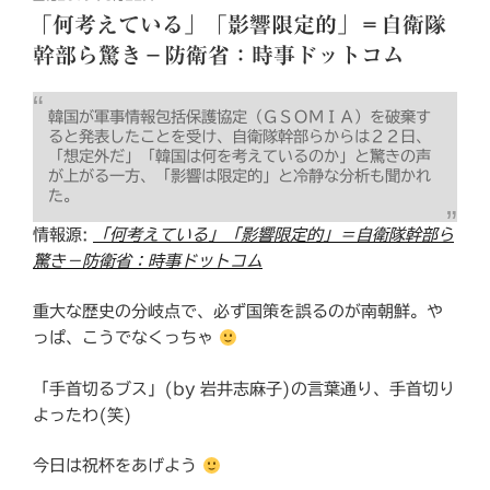
稿
「何考えている」「影響限定的」＝自衛隊
日:
幹部ら驚き－防衛省：時事ドットコム
韓国が軍事情報包括保護協定（ＧＳＯＭＩＡ）を破棄す
ると発表したことを受け、自衛隊幹部らからは２２日、
「想定外だ」「韓国は何を考えているのか」と驚きの声
が上がる一方、「影響は限定的」と冷静な分析も聞かれ
た。
情報源:
「何考えている」「影響限定的」＝自衛隊幹部ら
驚き－防衛省：時事ドットコム
重大な歴史の分岐点で、必ず国策を誤るのが南朝鮮。や
っぱ、こうでなくっちゃ
「手首切るブス」(by 岩井志麻子)の言葉通り、手首切り
よったわ(笑)
今日は祝杯をあげよう