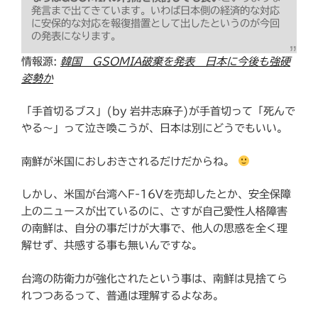
発言まで出てきています。いわば日本側の経済的な対応
に安保的な対応を報復措置として出したというのが今回
の発表になります。
情報源:
韓国 GSOMIA破棄を発表 日本に今後も強硬
姿勢か
「手首切るブス」(by 岩井志麻子)が手首切って「死んで
やる〜」って泣き喚こうが、日本は別にどうでもいい。
南鮮が米国におしおきされるだけだからね。
しかし、米国が台湾へF-16Vを売却したとか、安全保障
上のニュースが出ているのに、さすが自己愛性人格障害
の南鮮は、自分の事だけが大事で、他人の思惑を全く理
解せず、共感する事も無いんですな。
台湾の防衛力が強化されたという事は、南鮮は見捨てら
れつつあるって、普通は理解するよなあ。