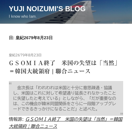
コ
YUJI NOIZUMI'S BLOG
ン
I know who Iam.
テ
ン
ツ
日:
皇紀2679年8月23日
へ
ス
キ
投
皇紀2679年8月23日
ッ
稿
ＧＳＯＭＩＡ終了 米国の失望は「当然」
日:
プ
＝韓国大統領府 | 聯合ニュース
金次長は「われわれは米国と十分に意思疎通・協議
し、米国はこれに対して希望通り延長されなかったこと
に失望したと考えている」としながら、「だが重要なの
は、この機会が韓米同盟関係をさらに一段階アップグレ
ードできるきっかけになることだ」と述べた。
情報源:
ＧＳＯＭＩＡ終了 米国の失望は「当然」＝韓国
大統領府 | 聯合ニュース