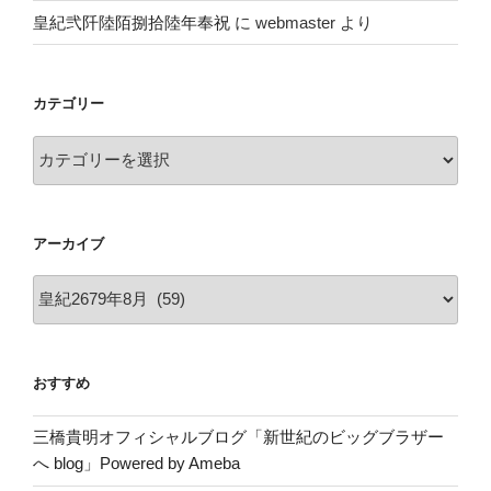
皇紀弐阡陸陌捌拾陸年奉祝
に
webmaster
より
カテゴリー
カ
テ
ゴ
リ
アーカイブ
ー
ア
ー
カ
イ
おすすめ
ブ
三橋貴明オフィシャルブログ「新世紀のビッグブラザー
へ blog」Powered by Ameba