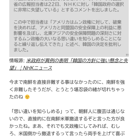
省の広報担当者は22日、ＮＨＫに対し「韓国政府の選択
に非常に失望している」とするコメントを出しました。
この中で担当者は「アメリカはムン政権に対して、破棄
を決めれば、アメリカと同盟国の安全保障上の利益に悪
影響を及ぼし、北東アジアの安全保障問題の深刻さに対
するムン政権の大いなる思い違いを知らしめることにな
ると繰り返し伝えてきた」と述べ、韓国の決定を批判し
ました。
情報源:
米政府が異例の表明「韓国の方針に強い懸念と失
望」 | NHKニュース
今まで南鮮を直接非難する事はなかったのに、南鮮を強
く非難したそうだが、とうとう堪忍袋の緖が切れちゃっ
たのね
「思い違いを知らしめる」って、朝鮮人に腹芸は通じな
いので、直接的に在南鮮米軍撤退するぞと言った方が良
かったね。まあ、それでも文政権にしてみれば、むし
ろ、米国側から撤退するって言ったら両手を上げて喜ぶ