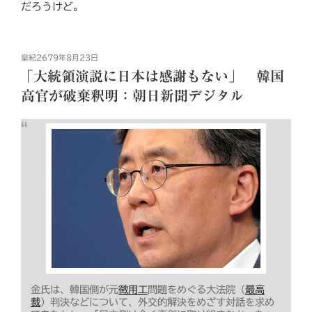
だろうけど。
投
皇紀2679年8月23日
稿
「大統領演説に日本は感謝もない」 韓国
日:
高官が破棄釈明：朝日新聞デジタル
金氏は、韓国側が元
徴用工
問題をめぐる大法院（
最高
裁
）判決などについて、外交的解決をめざす対話を求め