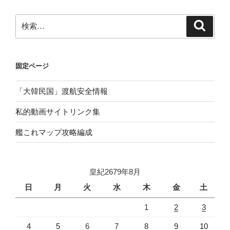
検
検
索
索:
固定ページ
「大韓民国」渡航安全情報
私的動画サイトリンク集
艦これマップ攻略編成
皇紀2679年8月
日
月
火
水
木
金
土
1
2
3
4
5
6
7
8
9
10