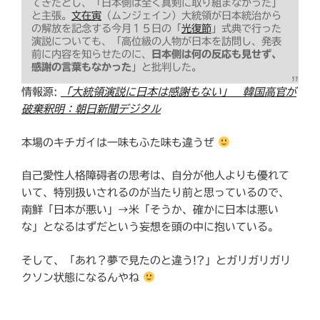
てきたとし、「日本側は全く真剣に取り組まなかった」
と主張。
文在寅
（ムンジェイン）大統領が日本統治から
の解放を記念する今月１５日の「
光復節
」式典で行った
演説についても、「高位級の人物が日本を訪問し、発表
前に内容を知らせたのに、
日本側は何の反応も見せず、
感謝の言葉もなかった
」と批判した。
情報源:
「大統領演説に日本は感謝もない」 韓国高官が
破棄釈明：朝日新聞デジタル
本場のキチガイは一味もふた味も違うぜ
自己愛性人格障碍者の思考は、自分が他人よりも優れて
いて、特別扱いされるのが当たり前と思っているので、
南鮮「日本が悪い」→米「そうか、確かに日本は悪い
な」となるはずだという妄想を頭の中に抱いている。
そして、「あれ？夢で見たのと違う!?」とガリガリガリ
クソン状態になるんやね