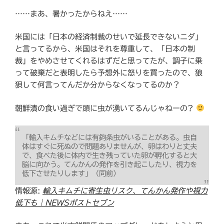
……まあ、暑かったからねえ……
米国には「日本の経済制裁のせいで延長できないニダ」
と言ってるから、米国はそれを尊重して、「日本の制
裁」をやめさせてくれるはずだと思ってたが、調子に乗
って破棄だと表明したら予想外に怒りを買ったので、狼
狽して何言ってんだか分からなくなってるのか？
朝鮮漬の食い過ぎで頭に虫が湧いてるんじゃねーの?
「輸入キムチなどには有鉤条虫がいることがある。虫自
体はすぐに死ぬので問題ありませんが、卵はわりと丈夫
で、食べた後に体内で生き残っていた卵が孵化すると大
脳に向かう。てんかんの発作を引き起こしたり、視力を
低下させたりします」（同前）
情報源:
輸入キムチに寄生虫リスク、てんかん発作や視力
低下も｜NEWSポストセブン