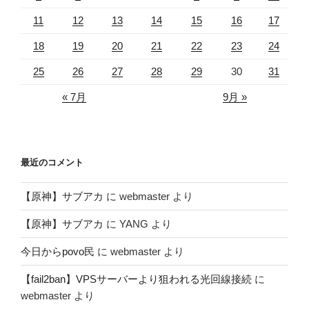
11
12
13
14
15
16
17
18
19
20
21
22
23
24
25
26
27
28
29
30
31
« 7月
9月 »
最近のコメント
【原神】サブアカ
に
webmaster
より
【原神】サブアカ
に
YANG
より
今日からpovo民
に
webmaster
より
【fail2ban】VPSサーバーより狙われる光回線接続
に
webmaster
より