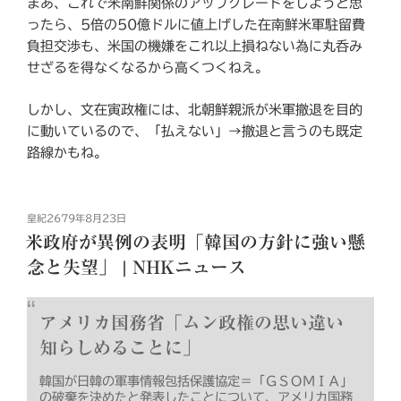
まあ、これで米南鮮関係のアップグレードをしようと思
ったら、5倍の50億ドルに値上げした在南鮮米軍駐留費
負担交渉も、米国の機嫌をこれ以上損ねない為に丸呑み
せざるを得なくなるから高くつくねえ。
しかし、文在寅政権には、北朝鮮親派が米軍撤退を目的
に動いているので、「払えない」→撤退と言うのも既定
路線かもね。
投
皇紀2679年8月23日
稿
米政府が異例の表明「韓国の方針に強い懸
日:
念と失望」 | NHKニュース
アメリカ国務省「ムン政権の思い違い
知らしめることに」
韓国が日韓の軍事情報包括保護協定＝「ＧＳＯＭＩＡ」
の破棄を決めたと発表したことについて、アメリカ国務